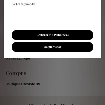
Política de privacidad
Descubra
DS Design Studio
Gestionar Mis Preferencias
Viajar
Aceptar todas
DS Car2Europe
Compre
Boutique Lifestyle DS