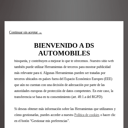
Utilizamos cookies y/u otras herramientas de seguimiento (las
EUROPA
“Herramientas”) para garantizar que disfrutes de la mejor experiencia
Continuar sin aceptar →
posible en nuestro sitio web. Estas nos permiten ofrecer funcionalidades
básicas como la seguridad, la gestión de la red y la accesibilidad.Las
BIENVENIDO A DS
Herramientas mejoran la usabilidad y el rendimiento mediante diversas
AUTOMOBILES
funciones, como el reconocimiento del idioma o los resultados de
FRANCIA
ALEMANIA
AUSTRIA
búsqueda, y contribuyen a mejorar lo que te ofrecemos. Nuestro sitio web
BÉLGICA
BOSNIA
BULGARIA
también puede utilizar Herramientas de terceros para mostrar publicidad
CROACIA
DINAMARCA
ESLOVAQUIA
más relevante para ti. Algunas Herramientas pueden ser tratadas por
ESLOVENIA
ESPAÑA
FINLANDIA
terceros ubicados en países fuera del Espacio Económico Europeo (EEE)
GRECIA
HUNGRÍA
IRLANDA
que aún no cuentan con una decisión de adecuación por parte de las
ITALIA
LUXEMBOURGO
NORUEGA
autoridades europeas de protección de datos competentes. En este caso, la
transferencia se basa en tu consentimiento (art. 49.1.a del RGPD).
PAÍSES BAJOS
POLONIA
PORTUGAL
REPÚBLICA
RUMANIA
REINO UNIDO
CHECA
Si deseas obtener más información sobre las Herramientas que utilizamos y
SUECIA
SUIZA
TURQUÍA
cómo gestionarlas, puedes acceder a nuestra
Política de cookies
o hacer clic
en el botón “Gestionar mis preferencias”.
UCRANÍA