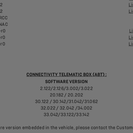
62
Li
62
Li
 RCC
 NAC
-r0
L
-r0
Li
-r0
Li
CONNECTIVITY TELEMATIC BOX (ABT) :
SOFTWARE VERSION
2.122/2.126/3.002/3.022
20.182 / 20.202
30.122 / 30.142/31.042/31.062
32.022 / 32.042 /34.002
33.042/33.122/33.142
re version embedded in the vehicle, please contact the Custome