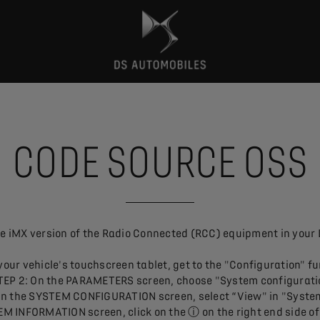
CODE SOURCE OSS
he iMX version of the Radio Connected (RCC) equipment in your 
our vehicle's touchscreen tablet, get to the "Configuration" fu
STEP 2: On the PARAMETERS screen, choose "System configurati
 On the SYSTEM CONFIGURATION screen, select “View" in "System
EM INFORMATION screen, click on the ⓘ on the right end side o