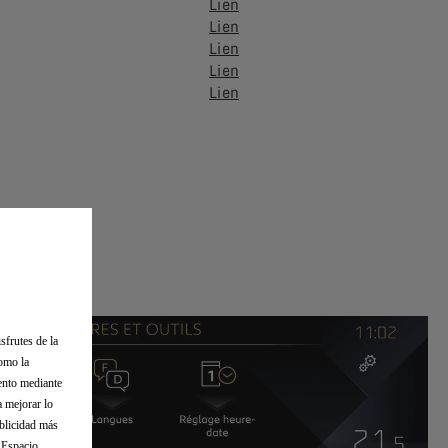
Lien
Lien
Lien
Lien
Lien
 system:
sfrutes de la
como la
iento mediante
a mejorar lo
ublicidad más
l Espacio