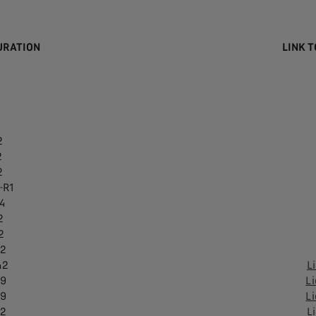
URATION
LINK T
2
2
2
-R1
4
2
2
32
42
L
89
Li
89
Li
62
L