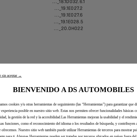
…_18.1D032.6.1
…_19.1E027.2
…_19.1E027.6
…_19.1E028.5
…_20.0H022
DS CONNECT NAV (NAC):
r sin aceptar →
lustrations to identify the software version of its infotainment
BIENVENIDO A DS AUTOMOBILES
zamos cookies y/u otras herramientas de seguimiento (las “Herramientas”) para garantizar que di
 experiencia posible en nuestro sitio web. Estas nos permiten ofrecer funcionalidades básicas 
idad, la gestión de la red y la accesibilidad.Las Herramientas mejoran la usabilidad y el rendim
sas funciones, como el reconocimiento del idioma o los resultados de búsqueda, y contribuyen 
e ofrecemos. Nuestro sitio web también puede utilizar Herramientas de terceros para mostrar p
ante para ti. Algunas Herramientas pueden ser tratadas por terceros ubicados en países fuera de