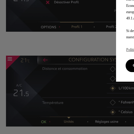
Econó
europ
49.1
Si de
nues
Polít