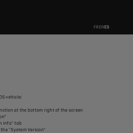
FR
EN
ES
DS vehicle:
nction at the bottom right of the screen
on“
 info" tab
f the "System Version“