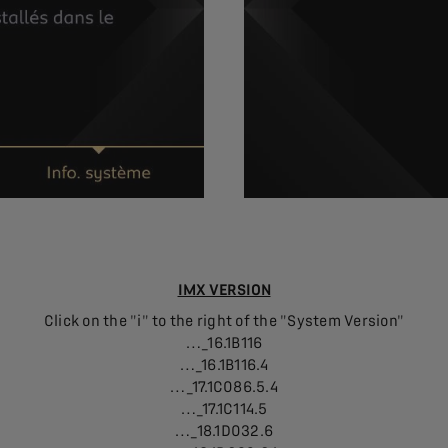
IMX VERSION
Click on the "i" to the right of the "System Version"
…_16.1B116
…_16.1B116.4
…_17.1C086.5.4
…_17.1C114.5
…_18.1D032.6