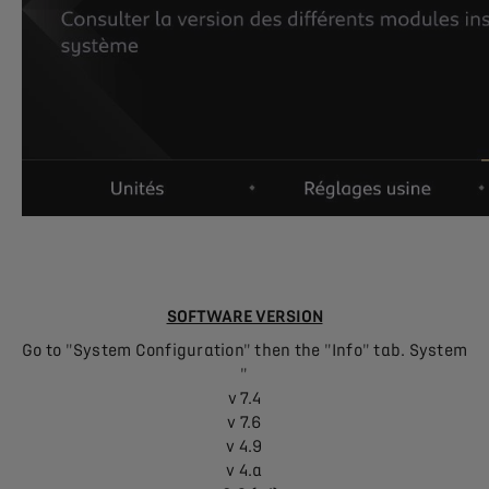
SOFTWARE VERSION
Go to "System Configuration" then the "Info" tab. System
"
v 7.4
v 7.6
v 4.9
v 4.a