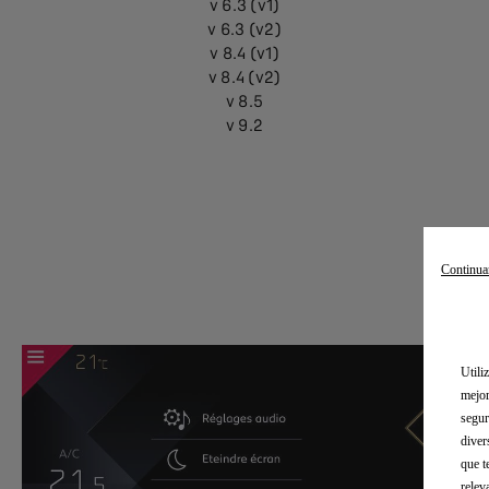
v 6.3 (v1)
v 6.3 (v2)
v 8.4 (v1)
v 8.4 (v2)
v 8.5
v 9.2
Continua
Some il
Utili
mejor
segur
diver
que t
relev