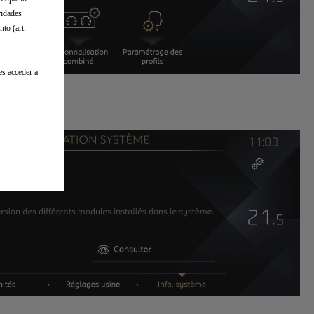
ridades
to (art.
es acceder a