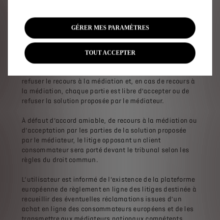
Meudon CEDEX ou sur le site internet www.mediateur-
cnpa.fr,
- soit au Médiateur auprès de la FNAA par courrier à
GÉRER MES PARAMÈTRES
l’adresse suivante : Immeuble Axe Nord ; 9-11 avenue
Michelet- 93583 Saint Ouen Cedex ou sur le site internet
www.mediateur.fna.fr.
TOUT ACCEPTER
Le client consommateur reste libre d’accepter ou de
refuser le recours à la médiation et, en cas de recours à
la médiation, chaque partie est libre d’accepter ou de
refuser la solution proposée par le médiateur.
À défaut d’accord amiable, de recours à la médiation ou
d’acceptation par les parties de la solution proposée
par le médiateur, le litige opposant un client
consommateur sera porté devant le tribunal selon les
règles du droit commun.
L’utilisateur est informé de l’existence de la plateforme
européenne de règlement en ligne des litiges destinée à
recueillir des éventuelles réclamations issues d’un
achat en ligne des consommateurs européens et de les
transmettre aux médiateurs nationaux compétents.