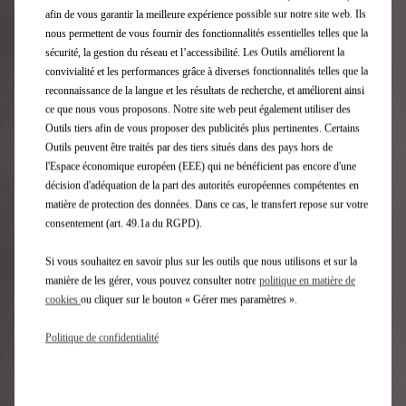
priorité. Nous vous invitons à prendre connaissance de
afin de vous garantir la meilleure expérience possible sur notre site web. Ils
notre
Déclaration de Confidentialité
.
nous permettent de vous fournir des fonctionnalités essentielles telles que la
sécurité, la gestion du réseau et l’accessibilité. Les Outils améliorent la
convivialité et les performances grâce à diverses fonctionnalités telles que la
LITIGE – MÉDIATION DE LA CONSOMMATION
reconnaissance de la langue et les résultats de recherche, et améliorent ainsi
ce que nous vous proposons. Notre site web peut également utiliser des
En cas de litige entre les parties, celles-ci s’efforceront
Outils tiers afin de vous proposer des publicités plus pertinentes. Certains
de le résoudre à l’amiable. À défaut d’accord amiable, le
Outils peuvent être traités par des tiers situés dans des pays hors de
client consommateur est informé conformément à
l'Espace économique européen (EEE) qui ne bénéficient pas encore d'une
l’article L.211-3 du code de la consommation, qu’avant
décision d'adéquation de la part des autorités européennes compétentes en
de saisir éventuellement les tribunaux judiciaires
matière de protection des données. Dans ce cas, le transfert repose sur votre
compétents et à la suite d’une réclamation écrite
consentement (art. 49.1a du RGPD).
auprès de l’éditeur du présent site internet, il a la
possibilité de saisir gratuitement un médiateur inscrit
Si vous souhaitez en savoir plus sur les outils que nous utilisons et sur la
sur la liste des médiateurs établie par la Commission
manière de les gérer, vous pouvez consulter notre
politique en matière de
d’évaluation et de contrôle de la médiation de la
cookies
ou cliquer sur le bouton « Gérer mes paramètres ».
consommation en application de l’article L.615-1 du
code de la consommation, à savoir selon l’éditeur du
Politique de confidentialité
site :
- soit au Médiateur de Mobilians par courrier à l’adresse
suivante: 43 bis, route de Vaugirard CS 80016 - 92 197