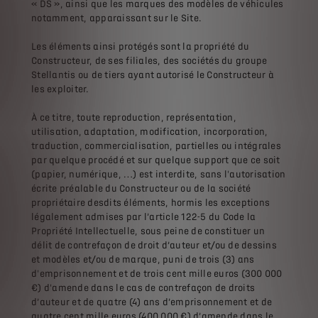
« DS », ainsi que les marques des modèles de véhicules
notamment, apparaissant sur le Site.
Les éléments ainsi protégés sont la propriété du
Constructeur, de ses filiales, des sociétés du groupe
Stellantis ou de tiers ayant autorisé le Constructeur à
les exploiter.
À ce titre, toute reproduction, représentation,
utilisation, adaptation, modification, incorporation,
traduction, commercialisation, partielles ou intégrales
par quelque procédé et sur quelque support que ce soit
(papier, numérique, …) est interdite, sans l'autorisation
écrite préalable du Constructeur ou de la société
propriétaire desdits éléments, hormis les exceptions
légalement admises par l’article 122-5 du Code la
Propriété Intellectuelle, sous peine de constituer un
délit de contrefaçon de droit d’auteur et/ou de dessins
et modèles et/ou de marque, puni de trois (3) ans
d'emprisonnement et de trois cent mille euros (300 000
€) d'amende dans le cas de contrefaçon de droits
d’auteur et de quatre (4) ans d’emprisonnement et de
quatre cent mille euros (400 000 €) d’amende dans le