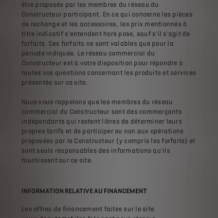
être proposés par les membres du réseau du
Constructeur participant. En ce qui concerne les pièces
de rechange et les accessoires, les prix mentionnés à
titre indicatif s'entendent hors pose, sauf s'il s'agit de
forfaits. Ces forfaits ne sont valables que pour la
période indiquée. Le réseau commercial du
Constructeur est à votre disposition pour répondre à
toutes vos questions concernant les produits et services
présentés sur ce site.
Nous vous rappelons que les membres du réseau
commercial du Constructeur sont des commerçants
indépendants qui restent libres de déterminer leurs
propres tarifs et de participer ou non aux opérations
proposées par le Constructeur (y compris les forfaits) et
sont seuls responsables des informations qu'ils
fournissent sur ce site.
INFORMATION RELATIVE AU FINANCEMENT
Les offres de financement faites sur le site