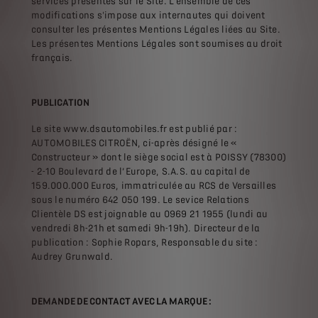
services présentés sur le Site. L'ensemble de ces
modifications s'impose aux internautes qui doivent
consulter les présentes Mentions Légales liées au Site.
Les présentes Mentions Légales sont soumises au droit
français.
PUBLICATION
Le site www.dsautomobiles.fr est publié par :
AUTOMOBILES CITROËN, ci-après désigné le «
Constructeur » dont le siège social est à POISSY (78300)
- 2-10 Boulevard de l’Europe, S.A.S. au capital de
159.000.000 Euros, immatriculée au RCS de Versailles
sous le numéro 642 050 199. Le sevice Relations
Clientèle DS est joignable au 0969 21 1955 (lundi au
vendredi 8h-21h et samedi 9h-19h). Directeur de la
publication : Sophie Ropars, Responsable du site :
Audrey Grunwald.
DEMANDE DE CONTACT AVEC LA MARQUE :