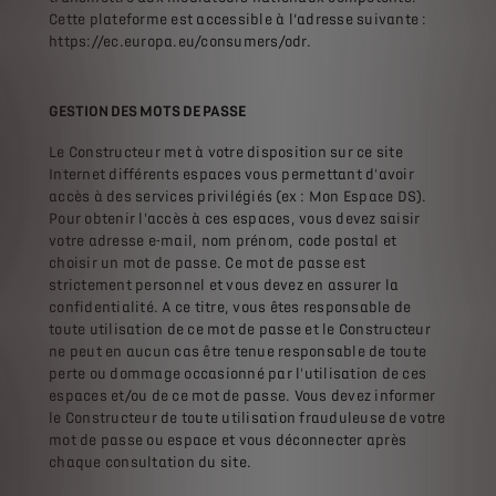
Cette plateforme est accessible à l’adresse suivante :
https://ec.europa.eu/consumers/odr.
GESTION DES MOTS DE PASSE
Le Constructeur met à votre disposition sur ce site
Internet différents espaces vous permettant d'avoir
accès à des services privilégiés (ex : Mon Espace DS).
Pour obtenir l'accès à ces espaces, vous devez saisir
votre adresse e-mail, nom prénom, code postal et
choisir un mot de passe. Ce mot de passe est
strictement personnel et vous devez en assurer la
confidentialité. A ce titre, vous êtes responsable de
toute utilisation de ce mot de passe et le Constructeur
ne peut en aucun cas être tenue responsable de toute
perte ou dommage occasionné par l'utilisation de ces
espaces et/ou de ce mot de passe. Vous devez informer
le Constructeur de toute utilisation frauduleuse de votre
mot de passe ou espace et vous déconnecter après
chaque consultation du site.