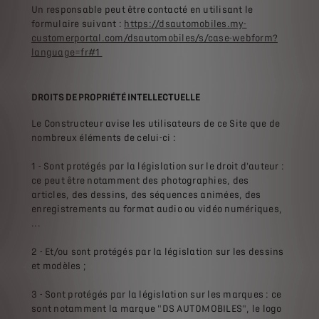
Un responsable peut être contacté en utilisant le
formulaire suivant :
https://dsautomobiles.my-
customerportal.com/dsautomobiles/s/case-webform?
language=fr#1
DROITS DE PROPRIÉTÉ INTELLECTUELLE
Le Constructeur avise les utilisateurs de ce Site que de
nombreux éléments de celui-ci :
1 - Sont protégés par la législation sur le droit d'auteur :
ce peut être notamment des photographies, des
articles, des dessins, des séquences animées, des
enregistrements au format audio ou vidéo numériques,
...
2 - Et/ou sont protégés par la législation sur les dessins
et modèles ;
3 - Sont protégés par la législation sur les marques : ce
sont notamment la marque "DS AUTOMOBILES", le logo